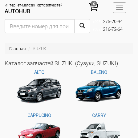
0
Интернет-магазин автозапчастей
Toggle
AUTOHUB
navigatio
275-20-94
(095)
216-72-64
(093)
Главная
SUZUKI
Каталог запчастей SUZUKI (Сузуки, SUZUKI)
ALTO
BALENO
CAPPUCINO
CARRY