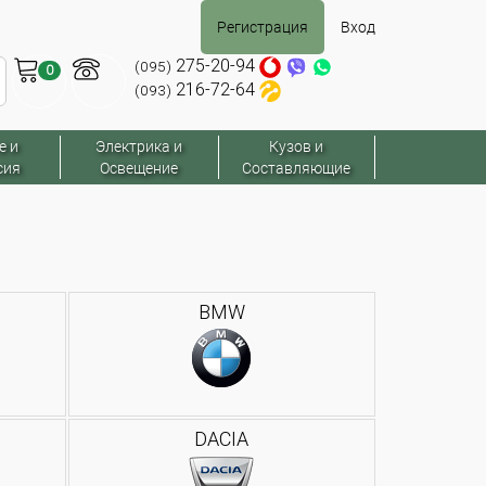
Регистрация
Вход
275-20-94
(095)
0
216-72-64
(093)
е и
Электрика и
Кузов и
сия
Освещение
Составляющие
BMW
DACIA