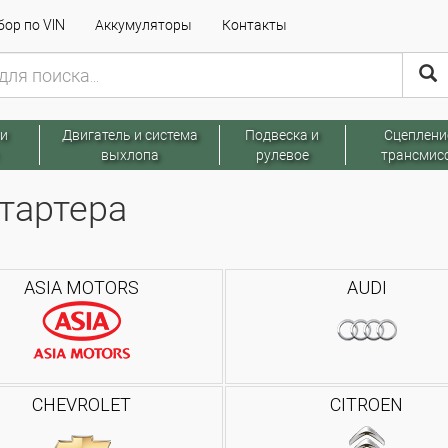
ор по VIN
Аккумуляторы
Контакты
 и
Двигатель и система
Подвеска и
Сцеплени
выхлопа
рулевое
трансмис
тартера
ASIA MOTORS
AUDI
CHEVROLET
CITROEN