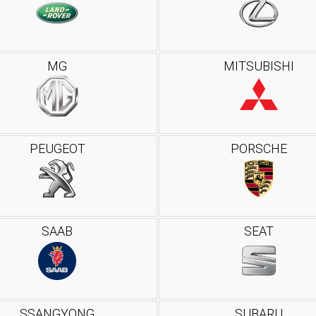
MG
MITSUBISHI
PEUGEOT
PORSCHE
SAAB
SEAT
SSANGYONG
SUBARU