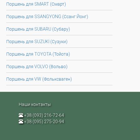
Поршень для SMART (Смарт)
Поршень для SSANGYONG (Ссанг Йонг)
Поршень для SUBARU (Субару)
Поршень для SUZUKI (Сузуки)
Поршень для TOYOTA (Тойота)
Поршень для VOLVO (Вольво)
Поршень для VW (Фольксваген)
Наши контакты
+38 (093) 216-72-64
+38 (095) 275-20-94