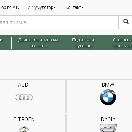
ор по VIN
Аккумуляторы
Контакты
 и
Двигатель и система
Подвеска и
Сцеплени
выхлопа
рулевое
трансмис
AUDI
BMW
CITROEN
DACIA