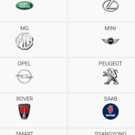
MG
MINI
OPEL
PEUGEOT
ROVER
SAAB
SMART
SSANGYONG