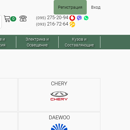
Регистрация
Вход
275-20-94
(095)
0
216-72-64
(093)
е и
Электрика и
Кузов и
сия
Освещение
Составляющие
CHERY
DAEWOO