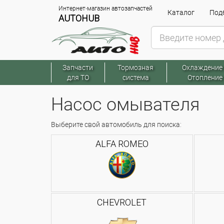
Интернет-магазин автозапчастей
Каталог
Подб
AUTOHUB
Запчасти
Тормозная
Охлаждение
для ТО
система
Отопление
Насос омывателя
Выберите свой автомобиль для поиска:
ALFA ROMEO
CHEVROLET