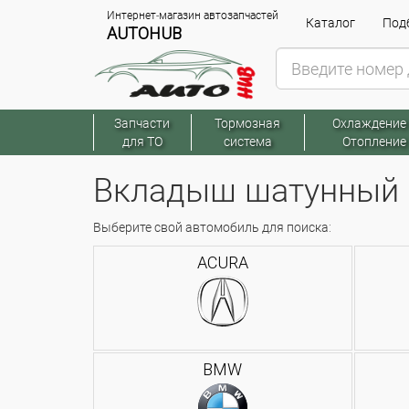
Интернет-магазин автозапчастей
Каталог
Подб
AUTOHUB
Запчасти
Тормозная
Охлаждение
для ТО
система
Отопление
Вкладыш шатунный
Выберите свой автомобиль для поиска:
ACURA
BMW