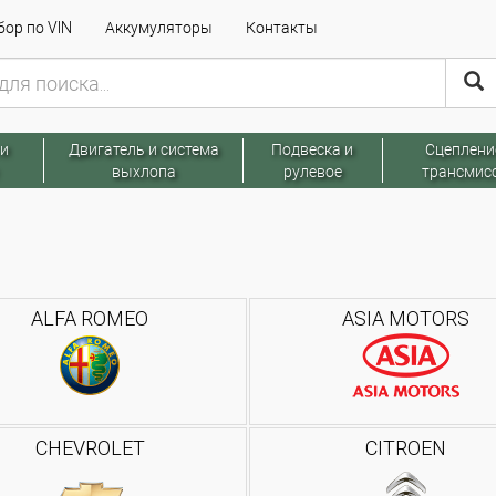
ор по VIN
Аккумуляторы
Контакты
 и
Двигатель и система
Подвеска и
Сцеплени
выхлопа
рулевое
трансмис
ALFA ROMEO
ASIA MOTORS
CHEVROLET
CITROEN