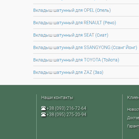
Вкладыш шатунный для OPEL (Опель)
Вкладыш шатунный для RENAULT (Рено)
Вкладыш шатунный для SEAT (Сиат)
Вкладыш шатунный для SSANGYONG (Ссанг Йонг)
Вкладыш шатунный для TOYOTA (Тойота)
Вкладыш шатунный для ZAZ (Заз)
Наши контакты
Клие
+38 (093) 216-72-64
Новос
+38 (095) 275-20-94
Достав
Гарант