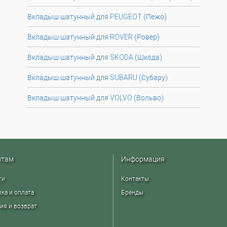
Вкладыш шатунный для PEUGEOT (Пежо)
Вкладыш шатунный для ROVER (Ровер)
Вкладыш шатунный для SKODA (Шкода)
Вкладыш шатунный для SUBARU (Субару)
Вкладыш шатунный для VOLVO (Вольво)
нтам
Информация
ти
Контакты
ка и оплата
Бренды
ия и возврат