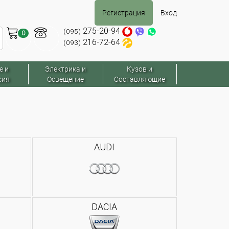
Регистрация
Вход
275-20-94
(095)
0
216-72-64
(093)
е и
Электрика и
Кузов и
сия
Освещение
Составляющие
AUDI
DACIA