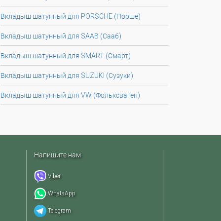
Вкладыш шатунный для PORSCHE (Порше)
Вкладыш шатунный для SAAB (Сааб)
Вкладыш шатунный для SMART (Смарт)
Вкладыш шатунный для SUZUKI (Сузуки)
Вкладыш шатунный для VW (Фольксваген)
Напишите нам
Viber
WhatsApp
Telegram