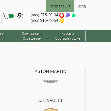
Регистрация
Вход
275-20-94
(095)
0
216-72-64
(093)
е и
Электрика и
Кузов и
сия
Освещение
Составляющие
ASTON MARTIN
CHEVROLET