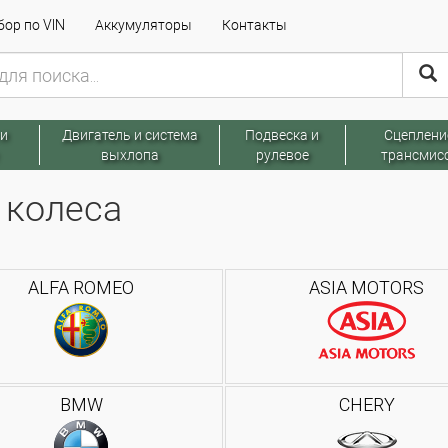
ор по VIN
Аккумуляторы
Контакты
 и
Двигатель и система
Подвеска и
Сцеплени
выхлопа
рулевое
трансмис
 колеса
ALFA ROMEO
ASIA MOTORS
BMW
CHERY