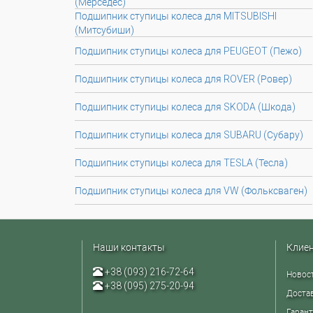
(Мерседес)
Подшипник ступицы колеса для MITSUBISHI
(Митсубиши)
Подшипник ступицы колеса для PEUGEOT (Пежо)
Подшипник ступицы колеса для ROVER (Ровер)
Подшипник ступицы колеса для SKODA (Шкода)
Подшипник ступицы колеса для SUBARU (Субару)
Подшипник ступицы колеса для TESLA (Тесла)
Подшипник ступицы колеса для VW (Фольксваген)
Наши контакты
Клие
+38 (093) 216-72-64
Новос
+38 (095) 275-20-94
Достав
Гарант