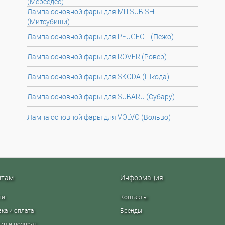
(Мерседес)
Лампа основной фары для MITSUBISHI
(Митсубиши)
Лампа основной фары для PEUGEOT (Пежо)
Лампа основной фары для ROVER (Ровер)
Лампа основной фары для SKODA (Шкода)
Лампа основной фары для SUBARU (Субару)
Лампа основной фары для VOLVO (Вольво)
нтам
Информация
ти
Контакты
ка и оплата
Бренды
ия и возврат