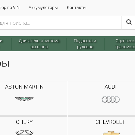
ор по VIN
Аккумуляторы
Контакты
 и
Двигатель и система
Подвеска и
Сцеплени
выхлопа
рулевое
трансмис
ры
ASTON MARTIN
AUDI
CHERY
CHEVROLET