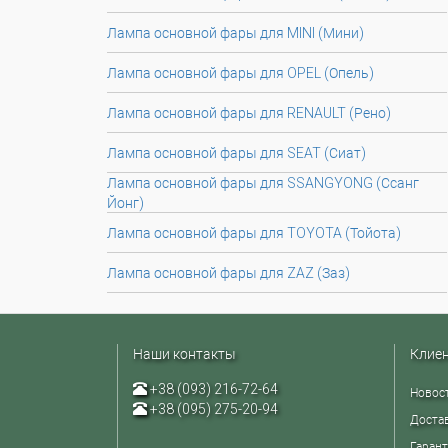
Лампа основной фары для MINI (Мини)
Лампа основной фары для OPEL (Опель)
Лампа основной фары для RENAULT (Рено)
Лампа основной фары для SEAT (Сиат)
Лампа основной фары для SSANGYONG (Ссанг
Йонг)
Лампа основной фары для TOYOTA (Тойота)
Лампа основной фары для ZAZ (Заз)
Наши контакты
Клие
+38 (093) 216-72-64
Новос
+38 (095) 275-20-94
Достав
Гарант