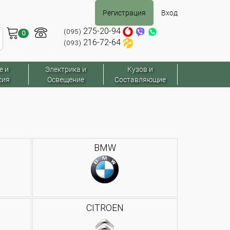
Регистрация
Вход
275-20-94
(095)
0
216-72-64
(093)
е и
Электрика и
Кузов и
сия
Освещение
Составляющие
BMW
CITROEN