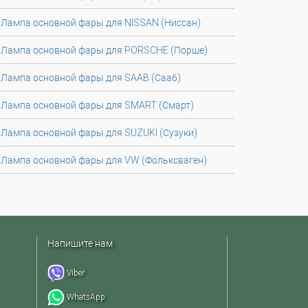
Лампа основной фары для NISSAN (Ниссан)
Лампа основной фары для PORSCHE (Порше)
Лампа основной фары для SAAB (Сааб)
Лампа основной фары для SMART (Смарт)
Лампа основной фары для SUZUKI (Сузуки)
Лампа основной фары для VW (Фольксваген)
Напишите нам
Viber
WhatsApp