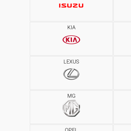
KIA
LEXUS
MG
OPEL