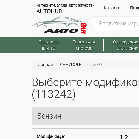
Интернет-магазин автозапчастей
Каталог
Подб
AUTOHUB
Запчасти
Тормозная
Охлаждение
для ТО
система
Отопление
Главная
CHEVROLET
AVEO
Выберите модифика
(113242)
Бензин
Модификация:
1.2