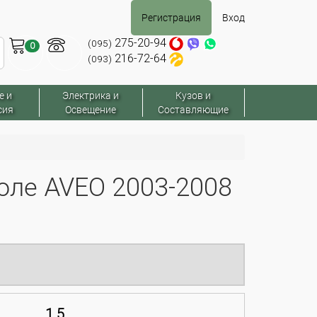
Регистрация
Вход
275-20-94
(095)
0
216-72-64
(093)
е и
Электрика и
Кузов и
сия
Освещение
Составляющие
ле AVEO 2003-2008
1.5