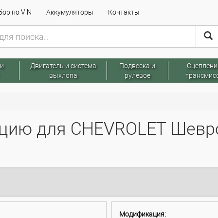
ор по VIN
Аккумуляторы
Контакты
 и
Двигатель и система
Подвеска и
Сцеплени
выхлопа
рулевое
трансмис
цию для CHEVROLET Шевро
Модификация: