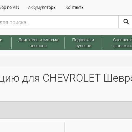
ор по VIN
Аккумуляторы
Контакты
 и
Двигатель и система
Подвеска и
Сцеплени
выхлопа
рулевое
трансмис
цию для CHEVROLET Шевр