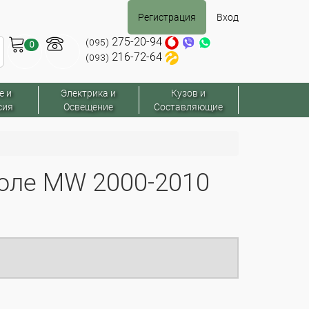
Регистрация
Вход
275-20-94
(095)
0
216-72-64
(093)
е и
Электрика и
Кузов и
сия
Освещение
Составляющие
оле MW 2000-2010