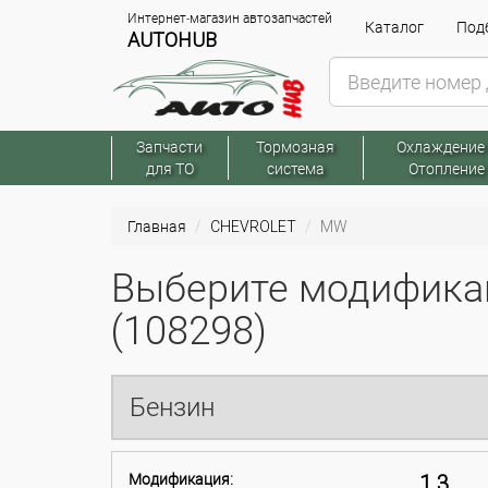
Интернет-магазин автозапчастей
Каталог
Подб
AUTOHUB
Запчасти
Тормозная
Охлаждение
для ТО
система
Отопление
Главная
CHEVROLET
MW
Выберите модифика
(108298)
Бензин
Модификация:
1.3