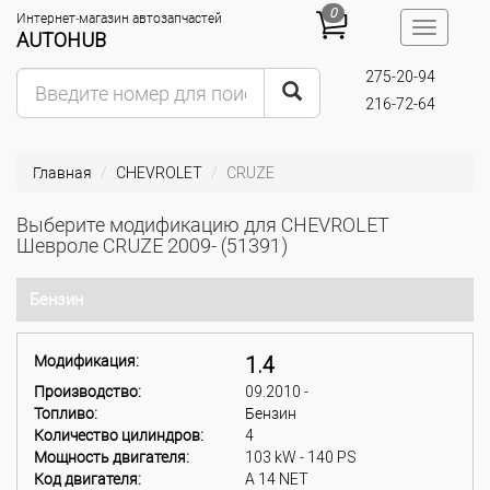
0
Интернет-магазин автозапчастей
Toggle
AUTOHUB
navigatio
275-20-94
(095)
216-72-64
(093)
Главная
CHEVROLET
CRUZE
Выберите модификацию для CHEVROLET
Шевроле CRUZE 2009- (51391)
Бензин
Модификация:
1.4
Производство:
09.2010 -
Топливо:
Бензин
Количество цилиндров:
4
Мощность двигателя:
103 kW - 140 PS
Код двигателя:
A 14 NET