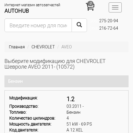
0
Интернет-магазин автозапчастей
Toggle
AUTOHUB
navigatio
275-20-94
(095)
216-72-64
(093)
Главная
CHEVROLET
AVEO
Выберите модификацию для CHEVROLET
Шевроле AVEO 2011- (10572)
Бензин
Модификация:
1.2
Производство:
03.2011 -
Топливо:
Бензин
Количество цилиндров:
4
Мощность двигателя:
51 kW - 69 PS
Код двигателя:
A 12 XEL