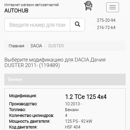
0
Интернет-магазин автозапчастей
Toggle
AUTOHUB
navigatio
275-20-94
(095)
216-72-64
(093)
Главная
DACIA
DUSTER
Выберите модификацию для DACIA Дачия
DUSTER 2011- (119489)
Бензин
Модификация:
1.2 TCe 125 4x4
Производство:
10.2013 -
Топливо:
Бензин
Количество цилиндров:
4
Мощность двигателя:
125 PS - 92 kW
Код двигателя:
H5F 404