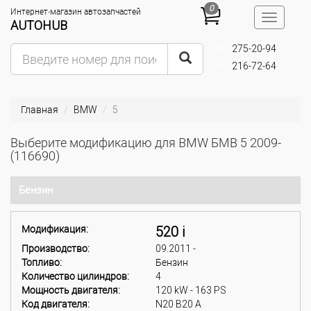
0
Интернет-магазин автозапчастей
Toggle
AUTOHUB
navigatio
275-20-94
(095)
216-72-64
(093)
Главная
BMW
5
Выберите модификацию для BMW БМВ 5 2009-
(116690)
Бензин
Модификация:
520 i
Производство:
09.2011 -
Топливо:
Бензин
Количество цилиндров:
4
Мощность двигателя:
120 kW - 163 PS
Код двигателя:
N20 B20 A