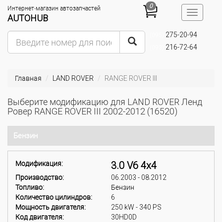
0
Интернет-магазин автозапчастей
Toggle
AUTOHUB
navigatio
275-20-94
(095)
216-72-64
(093)
Главная
LAND ROVER
RANGE ROVER III
Выберите модификацию для LAND ROVER Ленд
Ровер RANGE ROVER III 2002-2012 (16520)
Бензин
Модификация:
3.0 V6 4x4
Производство:
06.2003 - 08.2012
Топливо:
Бензин
Количество цилиндров:
6
Мощность двигателя:
250 kW - 340 PS
Код двигателя:
30HD0D