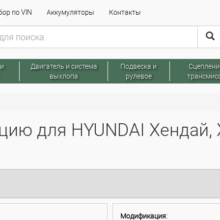
ор по VIN
Аккумуляторы
Контакты
 и
Двигатель и система
Подвеска и
Сцеплени
выхлопа
рулевое
трансмис
цию для HYUNDAI Хендай, 
Модификация: