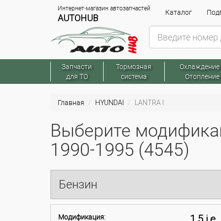
Интернет-магазин автозапчастей
Каталог
Подб
AUTOHUB
Запчасти
Тормозная
Охлаждение
для ТО
система
Отопление
Главная
HYUNDAI
LANTRA I
Выберите модифика
1990-1995 (4545)
Бензин
Модификация:
1.5 i.e.