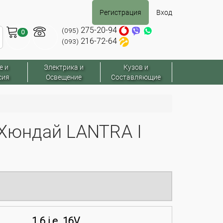
Регистрация
Вход
275-20-94
(095)
0
216-72-64
(093)
е и
Электрика и
Кузов и
сия
Освещение
Составляющие
Хюндай LANTRA I
1.6 i.e. 16V