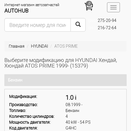
0
Интернет-магазин автозапчастей
Toggle
AUTOHUB
navigatio
275-20-94
(095)
216-72-64
(093)
Главная
HYUNDAI
ATOS PRIME
Выберите модификацию для HYUNDAI Хендай,
Хюндай ATOS PRIME 1999- (15379)
Бензин
Модификация:
1.0 i
Производство:
08.1999 -
Топливо:
Бензин
Количество цилиндров:
4
Мощность двигателя:
40 kW - 54 PS
Код двигателя:
G4HC