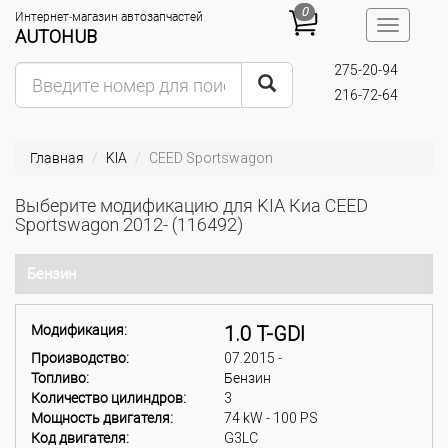
0
Интернет-магазин автозапчастей
Toggle
AUTOHUB
navigatio
275-20-94
(095)
216-72-64
(093)
Главная
KIA
CEED Sportswagon
Выберите модификацию для KIA Киа CEED
Sportswagon 2012- (116492)
Бензин
Модификация:
1.0 T-GDI
Производство:
07.2015 -
Топливо:
Бензин
Количество цилиндров:
3
Мощность двигателя:
74 kW - 100 PS
Код двигателя:
G3LC