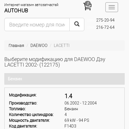
0
Интернет-магазин автозапчастей
Toggle
AUTOHUB
navigatio
275-20-94
(095)
216-72-64
(093)
Главная
DAEWOO
LACETTI
Выберите модификацию для DAEWOO Дэу
LACETTI 2002- (122175)
Бензин
Модификация:
1.4
Производство:
06.2002 - 12.2004
Топливо:
Бензин
Количество цилиндров:
4
Мощность двигателя:
69 kW - 94 PS
Код двигателя:
F14D3