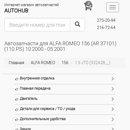
0
Интернет-магазин автозапчастей
Toggle
AUTOHUB
navigatio
275-20-94
(095)
216-72-64
(093)
Автозапчасти для ALFA ROMEO 156 (AR 37101)
(110 PS) 10.2000 - 05.2001
Главная
ALFA ROMEO
156
1.9 JTD (932A2B__)
Внутренняя отделка
Главная передача
Двигатель
Детали для сервиса / ТО / ухода
Дополнительные удобства
Замок