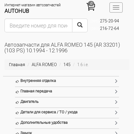
0
Интернет-магазин автозапчастей
Toggle
AUTOHUB
navigatio
275-20-94
(095)
216-72-64
(093)
Автозапчасти для ALFA ROMEO 145 (AR 33201)
(103 PS) 10.1994 - 12.1996
Главная
ALFA ROMEO
145
1.6 i.e.
Внутренняя отделка
Главная передача
Двигатель
Детали для сервиса / ТО / ухода
Дополнительные удобства
Замок