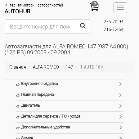
0
Интернет-магазин автозапчастей
Toggle
AUTOHUB
navigatio
275-20-94
(095)
216-72-64
(093)
Автозапчасти для ALFA ROMEO 147 (937 A4.000)
(126 PS) 09.2003 - 09.2004
Главная
ALFA ROMEO
147
1.9 JTD 16V
Внутренняя отделка
Главная передача
Двигатель
Детали для сервиса / ТО / ухода
Дополнительные удобства
Замок