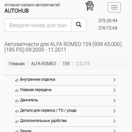
0
Интернет-магазин автозапчастей
Toggle
AUTOHUB
navigatio
275-20-94
(095)
216-72-64
(093)
Автозапчасти для ALFA ROMEO 159 (939 A5.000)
(185 PS) 09.2005 - 11.2011
Главная
ALFA ROMEO
159
2.2 JTS
Внутренняя отделка
Главная передача
Двигатель
Детали для сервиса / ТО / ухода
Дополнительные удобства
Замок