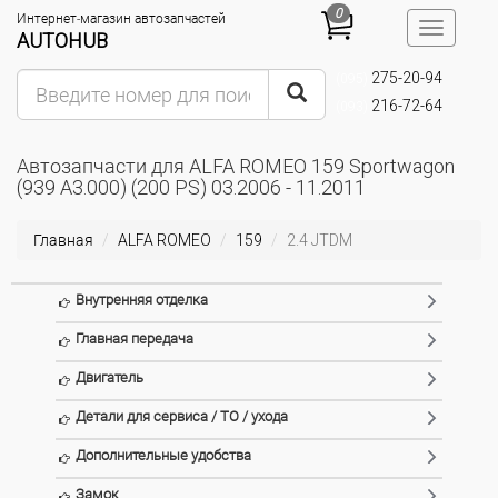
0
Интернет-магазин автозапчастей
Toggle
AUTOHUB
navigatio
275-20-94
(095)
216-72-64
(093)
Автозапчасти для ALFA ROMEO 159 Sportwagon
(939 A3.000) (200 PS) 03.2006 - 11.2011
Главная
ALFA ROMEO
159
2.4 JTDM
Внутренняя отделка
Главная передача
Двигатель
Детали для сервиса / ТО / ухода
Дополнительные удобства
Замок