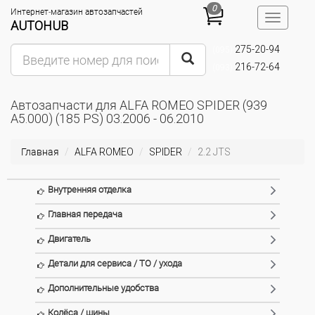
0
Интернет-магазин автозапчастей
Toggle
AUTOHUB
navigatio
275-20-94
(095)
216-72-64
(093)
Автозапчасти для ALFA ROMEO SPIDER (939
A5.000) (185 PS) 03.2006 - 06.2010
Главная
ALFA ROMEO
SPIDER
2.2 JTS
Внутренняя отделка
Главная передача
Двигатель
Детали для сервиса / ТО / ухода
Дополнительные удобства
Колёса / шины