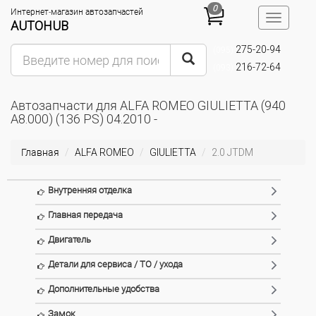
0
Интернет-магазин автозапчастей
Toggle
AUTOHUB
navigatio
275-20-94
(095)
216-72-64
(093)
Автозапчасти для ALFA ROMEO GIULIETTA (940
A8.000) (136 PS) 04.2010 -
Главная
ALFA ROMEO
GIULIETTA
2.0 JTDM
Внутренняя отделка
Главная передача
Двигатель
Детали для сервиса / ТО / ухода
Дополнительные удобства
Замок