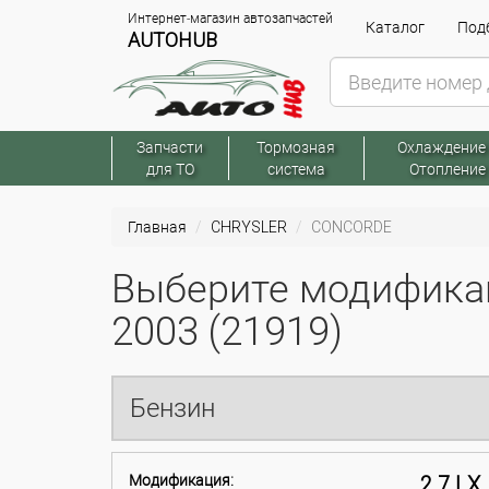
Интернет-магазин автозапчастей
Каталог
Подб
AUTOHUB
Запчасти
Тормозная
Охлаждение
для ТО
система
Отопление
Главная
CHRYSLER
CONCORDE
Выберите модифика
2003 (21919)
Бензин
Модификация:
2.7 LX