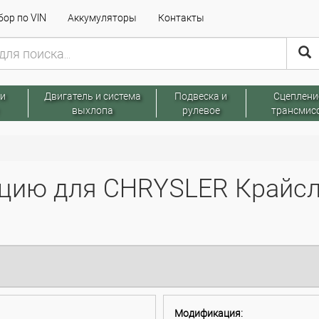
ор по VIN
Аккумуляторы
Контакты
 и
Двигатель и система
Подвеска и
Сцеплени
выхлопа
рулевое
трансмис
цию для CHRYSLER Крайсл
Модификация: