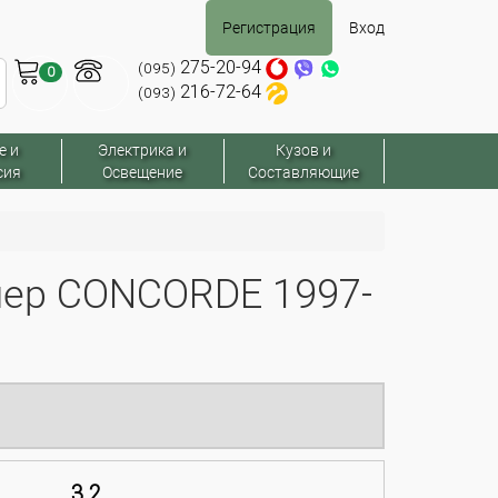
Регистрация
Вход
275-20-94
(095)
0
216-72-64
(093)
е и
Электрика и
Кузов и
сия
Освещение
Составляющие
ер CONCORDE 1997-
3.2