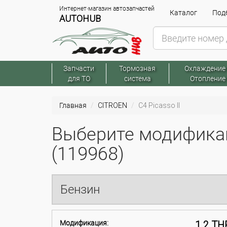
Интернет-магазин автозапчастей
Каталог
Подб
AUTOHUB
Запчасти
Тормозная
Охлаждение
для ТО
система
Отопление
Главная
CITROEN
C4 Picasso II
Выберите модификац
(119968)
Бензин
Модификация:
1.2 TH