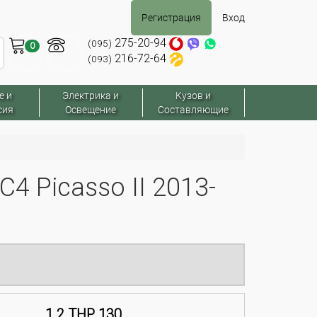
Регистрация
Вход
275-20-94
(095)
0
216-72-64
(093)
е и
Электрика и
Кузов и
сия
Освещение
Составляющие
 Picasso II 2013-
1.2 THP 130