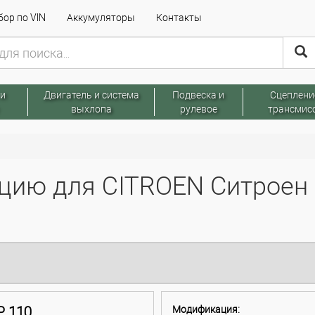
ор по VIN
Аккумуляторы
Контакты
 и
Двигатель и система
Подвеска и
Сцеплени
выхлопа
рулевое
трансмис
ию для CITROEN Ситроен C4
P 110
Модификация: