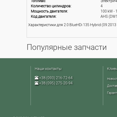
Топливо:
Электриче
Количество цилиндров:
4
Мощность двигателя:
100 kW - 
Код двигателя:
AHS (DW
Характеристики для 2.0 BlueHDi 135 Hybrid (09.2013 -
Популярные запчасти
Наши контакты
Клие
+38 (093) 216-72-64
Новос
+38 (095) 275-20-94
Достав
Гарант