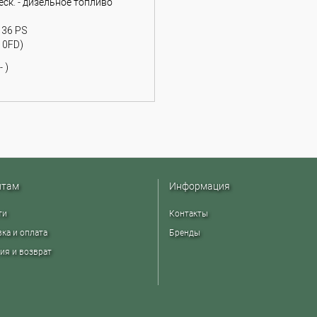
ск. - дизельное топливо
136 PS
10FD)
 )
нтам
Информация
ти
Контакты
ка и оплата
Бренды
ия и возврат