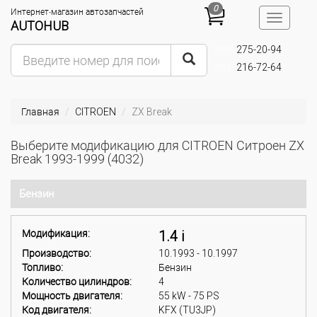
0
Интернет-магазин автозапчастей
Toggle
AUTOHUB
navigatio
275-20-94
(095)
216-72-64
(093)
Главная
CITROEN
ZX Break
Выберите модификацию для CITROEN Ситроен ZX
Break 1993-1999 (4032)
Бензин
Модификация:
1.4 i
Производство:
10.1993 - 10.1997
Топливо:
Бензин
Количество цилиндров:
4
Мощность двигателя:
55 kW - 75 PS
Код двигателя:
KFX (TU3JP)