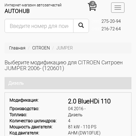
0
Интернет-магазин автозапчастей
Toggle
AUTOHUB
navigatio
275-20-94
(095)
216-72-64
(093)
Главная
CITROEN
JUMPER
Выберите модификацию для CITROEN Ситроен
JUMPER 2006- (120601)
Дизель
Модификация:
2.0 BlueHDi 110
Производство:
04.2016 -
Топливо:
Дизель
Количество цилиндров:
4
Мощность двигателя:
81 kW - 110 PS
Код двигателя:
AHM (DW10FUE)