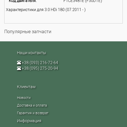
Код двигателя:
F1CE3481E (F30DTE)
Характеристики для 3.0 HDi 180 (07.2011 - )
Популярные запчасти
Наши контакты
+38 (093) 216-72-64
+38 (095) 275-20-94
Клиентам
Новости
Доставка и оплата
Гарантия и возврат
Информация