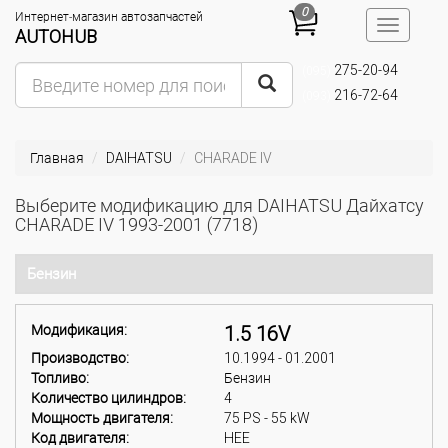
0
Интернет-магазин автозапчастей
Toggle
AUTOHUB
navigatio
275-20-94
(095)
216-72-64
(093)
Главная
DAIHATSU
CHARADE IV
Выберите модификацию для DAIHATSU Дайхатсу
CHARADE IV 1993-2001 (7718)
Бензин
Модификация:
1.5 16V
Производство:
10.1994 - 01.2001
Топливо:
Бензин
Количество цилиндров:
4
Мощность двигателя:
75 PS - 55 kW
Код двигателя:
HEE