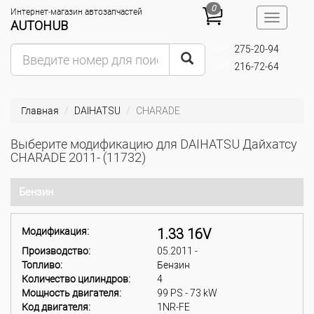
0
Интернет-магазин автозапчастей
Toggle
AUTOHUB
navigatio
275-20-94
(095)
216-72-64
(093)
Главная
DAIHATSU
CHARADE
Выберите модификацию для DAIHATSU Дайхатсу
CHARADE 2011- (11732)
Бензин
Модификация:
1.33 16V
Производство:
05.2011 -
Топливо:
Бензин
Количество цилиндров:
4
Мощность двигателя:
99 PS - 73 kW
Код двигателя:
1NR-FE