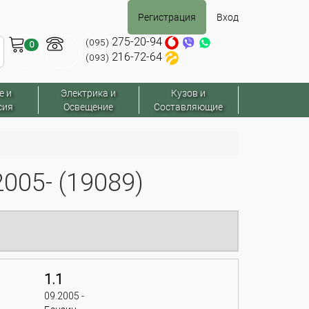
Регистрация
Вход
275-20-94
(095)
0
216-72-64
(093)
е и
Электрика и
Кузов и
сия
Освещение
Составляющие
005- (19089)
1.1
09.2005 -