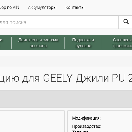
ор по VIN
Аккумуляторы
Контакты
 и
Двигатель и система
Подвеска и
Сцеплени
выхлопа
рулевое
трансмис
ию для GEELY Джили PU 2
Модификация:
Производство: