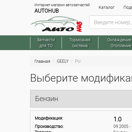
Интернет-магазин автозапчастей
Каталог
Подб
AUTOHUB
Запчасти
Тормозная
Охлаждение
для ТО
система
Отопление
Главная
GEELY
PU
Выберите модификац
Бензин
Модификация:
1.0
Производство:
09.2005 -