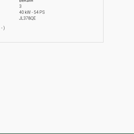
Бензин
3
40 kW - 54 PS
JL378QE
- )