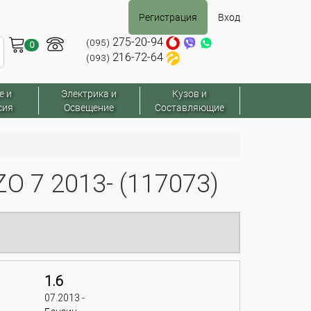
Регистрация
Вход
275-20-94
(095)
0
216-72-64
(093)
е и
Электрика и
Кузов и
сия
Освещение
Составляющие
 7 2013- (117073)
1.6
07.2013 -