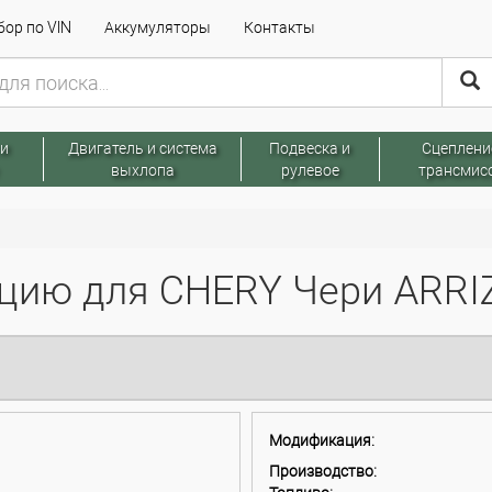
ор по VIN
Аккумуляторы
Контакты
 и
Двигатель и система
Подвеска и
Сцеплени
выхлопа
рулевое
трансмис
ию для CHERY Чери ARRIZO
Модификация:
Производство: