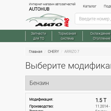
Интернет-магазин автозапчастей
Каталог
Подб
AUTOHUB
Запчасти
Тормозная
Охлаждение
для ТО
система
Отопление
Главная
CHERY
ARRIZO 7
Выберите модификац
Бензин
Модификация:
1.5 T
Производство:
11.2014 -