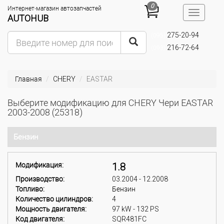
0
Интернет-магазин автозапчастей
Toggle
AUTOHUB
navigatio
275-20-94
(095)
216-72-64
(093)
Главная
CHERY
EASTAR
Выберите модификацию для CHERY Чери EASTAR
2003-2008 (25318)
Бензин
Модификация:
1.8
Производство:
03.2004 - 12.2008
Топливо:
Бензин
Количество цилиндров:
4
Мощность двигателя:
97 kW - 132 PS
Код двигателя:
SQR481FC