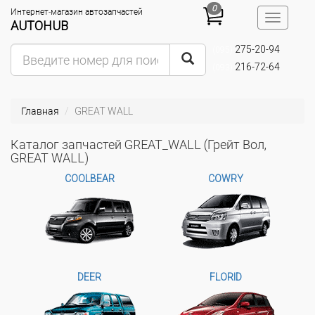
0
Интернет-магазин автозапчастей
Toggle
AUTOHUB
navigatio
275-20-94
(095)
216-72-64
(093)
Главная
GREAT WALL
Каталог запчастей GREAT_WALL (Грейт Вол,
GREAT WALL)
COOLBEAR
COWRY
DEER
FLORID