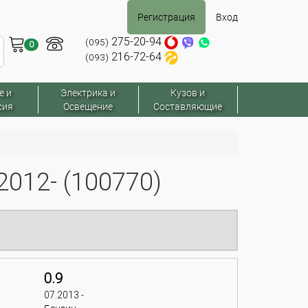
Регистрация
Вход
275-20-94
(095)
0
216-72-64
(093)
е и
Электрика и
Кузов и
сия
Освещение
Составляющие
012- (100770)
0.9
07.2013 -