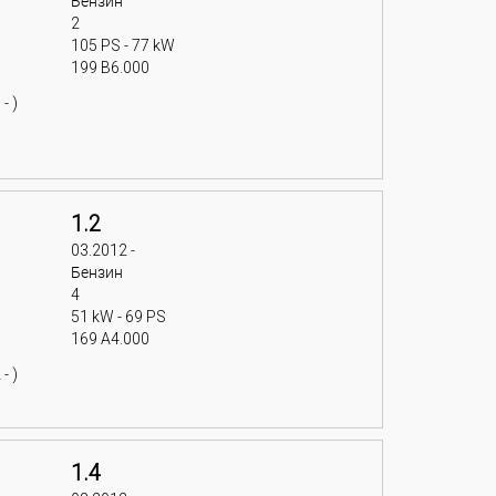
Бензин
2
105 PS - 77 kW
199 B6.000
- )
1.2
03.2012 -
Бензин
4
51 kW - 69 PS
169 A4.000
- )
1.4