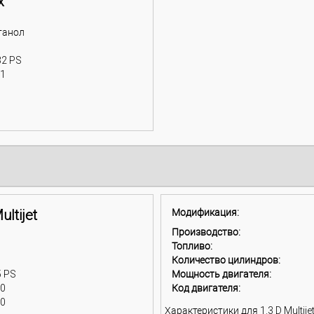
x
танол
32 PS
11
ultijet
Модификация:
Производство:
Топливо:
Количество цилиндров:
5 PS
Мощность двигателя:
00
Код двигателя:
00
Характеристики для 1.3 D Multijet 