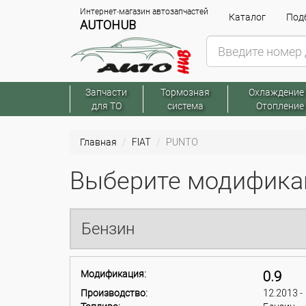
Интернет-магазин автозапчастей
Каталог
Подб
AUTOHUB
Запчасти
Тормозная
Охлаждение
для ТО
система
Отопление
Главная
FIAT
PUNTO
Выберите модификац
Бензин
Модификация:
0.9
Производство:
12.2013 -