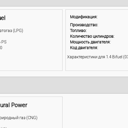
uel
Модификация:
Производство:
втогаз (LPG)
Топливо:
Количество цилиндров:
6 PS
Мощность двигателя:
00
Код двигателя:
Характеристики для 1.4 Bifuel (03
tural Power
риродный газ (CNG)