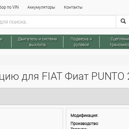
ор по VIN
Аккумуляторы
Контакты
 и
Двигатель и система
Подвеска и
Сцеплени
выхлопа
рулевое
трансмис
ию для FIAT Фиат PUNTO 2
Модификация:
Производство: