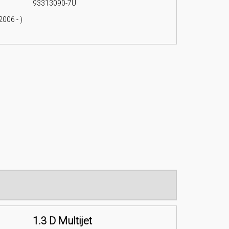
93313090-7U
006 - )
1.3 D Multijet