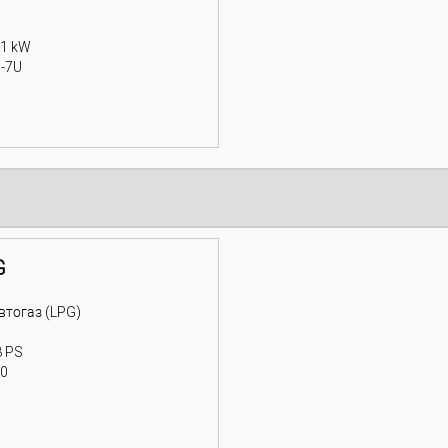
81 kW
-7U
G
втогаз (LPG)
8 PS
00