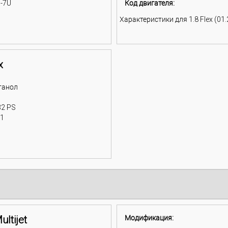
-7U
Код двигателя:
Характеристики для 1.8 Flex (01.2
x
танол
32 PS
11
ultijet
Модификация: