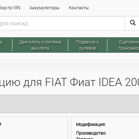
ор по VIN
Аккумуляторы
Контакты
 и
Двигатель и система
Подвеска и
Сцеплени
выхлопа
рулевое
трансмис
ию для FIAT Фиат IDEA 200
V
Модификация:
Производство: