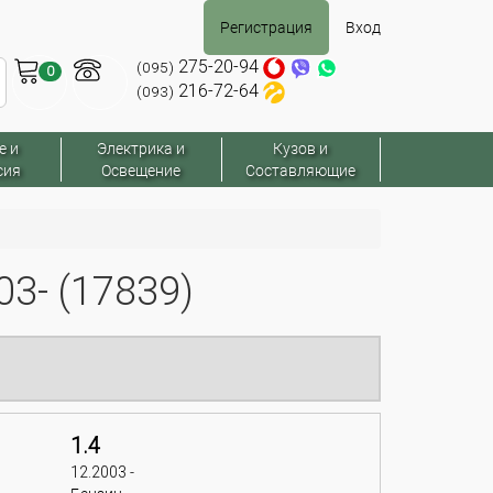
Регистрация
Вход
275-20-94
(095)
0
216-72-64
(093)
е и
Электрика и
Кузов и
сия
Освещение
Составляющие
3- (17839)
1.4
12.2003 -