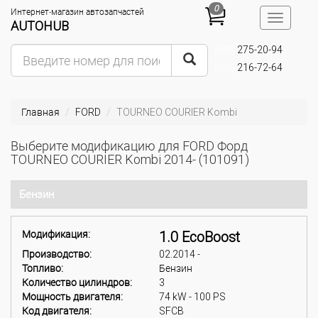
0
Интернет-магазин автозапчастей
Toggle
AUTOHUB
navigatio
275-20-94
(095)
216-72-64
(093)
Главная
FORD
TOURNEO COURIER Kombi
Выберите модификацию для FORD Форд
TOURNEO COURIER Kombi 2014- (101091)
Бензин
Модификация:
1.0 EcoBoost
Производство:
02.2014 -
Топливо:
Бензин
Количество цилиндров:
3
Мощность двигателя:
74 kW - 100 PS
Код двигателя:
SFCB