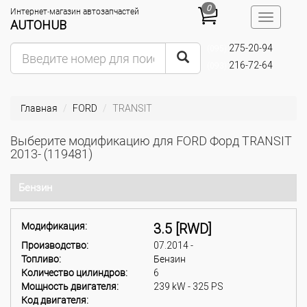
0
Интернет-магазин автозапчастей
Toggle
AUTOHUB
navigatio
275-20-94
(095)
216-72-64
(093)
Главная
FORD
TRANSIT
Выберите модификацию для FORD Форд TRANSIT
2013- (119481)
Бензин
Модификация:
3.5 [RWD]
Производство:
07.2014 -
Топливо:
Бензин
Количество цилиндров:
6
Мощность двигателя:
239 kW - 325 PS
Код двигателя: