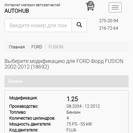
0
Интернет-магазин автозапчастей
Toggle
AUTOHUB
navigatio
275-20-94
(095)
216-72-64
(093)
Главная
FORD
FUSION
Выберите модификацию для FORD Форд FUSION
2002-2012 (18692)
Бензин
Модификация:
1.25
Производство:
08.2004 - 12.2012
Топливо:
Бензин
Количество цилиндров:
4
Мощность двигателя:
75 PS - 55 kW
Код двигателя:
FUJA