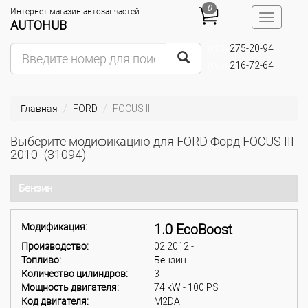
0
Интернет-магазин автозапчастей
Toggle
AUTOHUB
navigatio
275-20-94
(095)
216-72-64
(093)
Главная
FORD
FOCUS III
Выберите модификацию для FORD Форд FOCUS III
2010- (31094)
Бензин
Модификация:
1.0 EcoBoost
Производство:
02.2012 -
Топливо:
Бензин
Количество цилиндров:
3
Мощность двигателя:
74 kW - 100 PS
Код двигателя:
M2DA