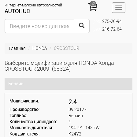
0
Интернет-магазин автозапчастей
Toggle
AUTOHUB
navigatio
275-20-94
(095)
216-72-64
(093)
Главная
HONDA
CROSSTOUR
Выберите модификацию для HONDA Хонда
CROSSTOUR 2009- (58324)
Бензин
Модификация:
2.4
Производство:
09.2012 -
Топливо:
Бензин
Количество цилиндров:
4
Мощность двигателя:
194 PS - 143 kW
Код двигателя:
K24Y2