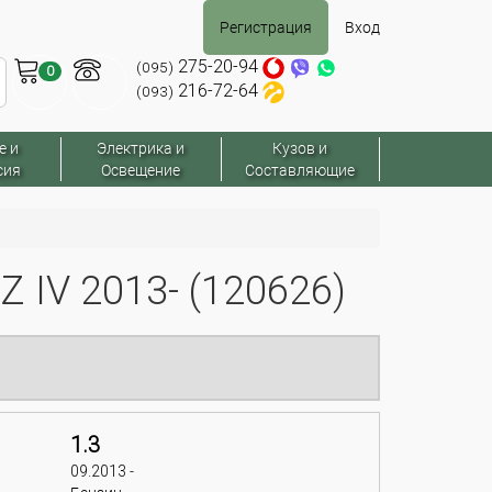
Регистрация
Вход
275-20-94
(095)
0
216-72-64
(093)
е и
Электрика и
Кузов и
сия
Освещение
Составляющие
IV 2013- (120626)
1.3
09.2013 -