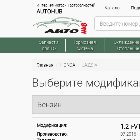
Интернет-магазин автозапчастей
Каталог
Подб
AUTOHUB
Запчасти
Тормозная
Охлаждение
для ТО
система
Отопление
Главная
HONDA
JAZZ IV
Выберите модификац
Бензин
Модификация:
1.2 i-
Производство:
07.2016 -