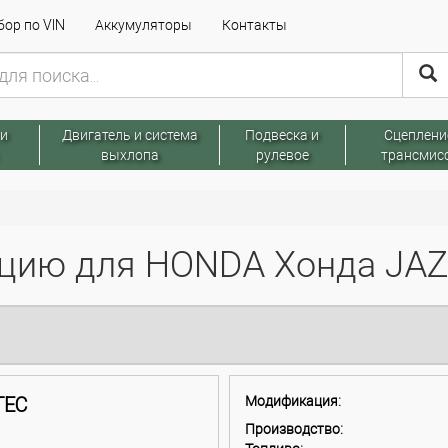
ор по VIN
Аккумуляторы
Контакты
 и
Двигатель и система
Подвеска и
Сцеплени
выхлопа
рулевое
трансмис
ию для HONDA Хонда JAZZ 
VTEC
Модификация:
Производство: