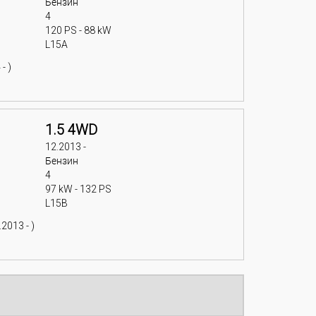
Бензин
4
120 PS - 88 kW
L15A
- )
1.5 4WD
12.2013 -
Бензин
4
97 kW - 132 PS
L15B
2013 - )