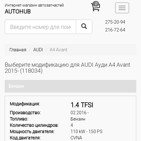
0
Интернет-магазин автозапчастей
Toggle
AUTOHUB
navigatio
275-20-94
(095)
216-72-64
(093)
Главная
AUDI
A4 Avant
Выберите модификацию для AUDI Ауди A4 Avant
2015- (118034)
Бензин
Модификация:
1.4 TFSI
Производство:
02.2016 -
Топливо:
Бензин
Количество цилиндров:
4
Мощность двигателя:
110 kW - 150 PS
Код двигателя:
CVNA