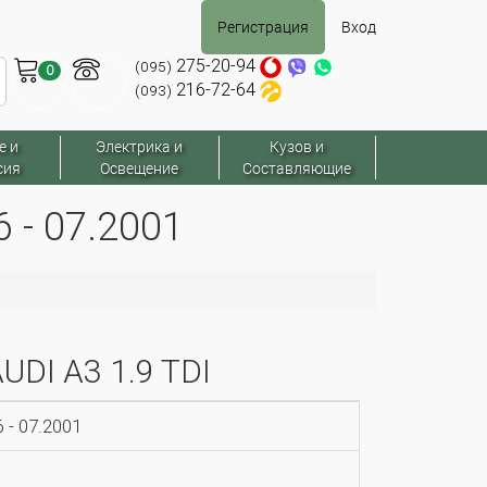
Регистрация
Вход
275-20-94
(095)
0
216-72-64
(093)
е и
Электрика и
Кузов и
сия
Освещение
Составляющие
 - 07.2001
UDI A3 1.9 TDI
 - 07.2001