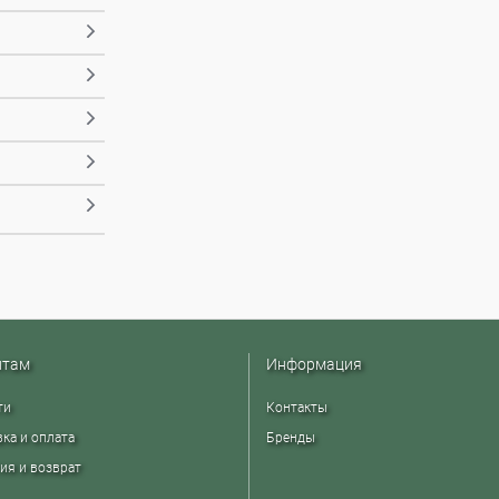
нтам
Информация
ти
Контакты
ка и оплата
Бренды
ия и возврат