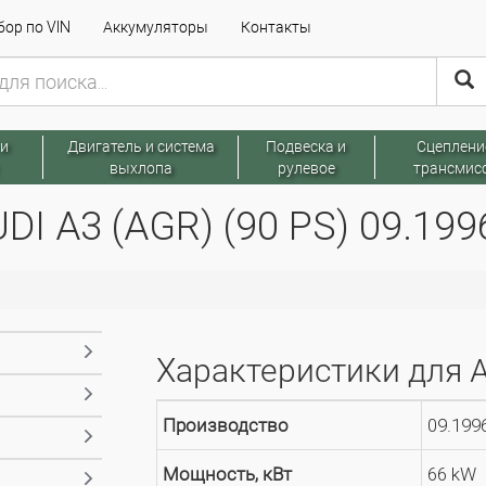
ор по VIN
Аккумуляторы
Контакты
 и
Двигатель и система
Подвеска и
Сцеплени
выхлопа
рулевое
трансмис
I A3 (AGR) (90 PS) 09.1996
Характеристики для A
Производство
09.1996
Мощность, кВт
66 kW