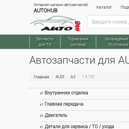
Интернет-магазин автозапчастей
Каталог
Подб
AUTOHUB
Запчасти
Тормозная
Охлаждение
для ТО
система
Отопление
Автозапчасти для AUD
Главная
AUDI
A3
1.9 TDI
Внутренняя отделка
Главная передача
Двигатель
Детали для сервиса / ТО / ухода