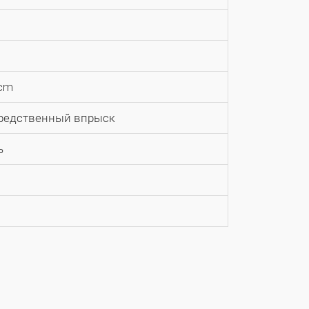
ccm
редственный впрыск
ь