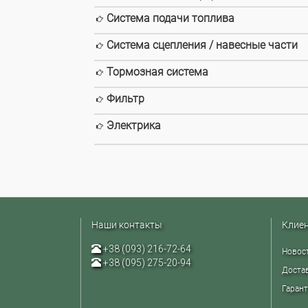
Система подачи топлива
Система сцепления / навесные части
Тормозная система
Фильтр
Электрика
Наши контакты
Клие
+38 (093) 216-72-64
Новос
+38 (095) 275-20-94
Достав
Гарант