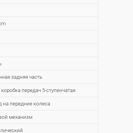
ccm
ь
ная задняя часть
 коробка передач 5-ступенчатая
 на передние колеса
вой механизм
влический