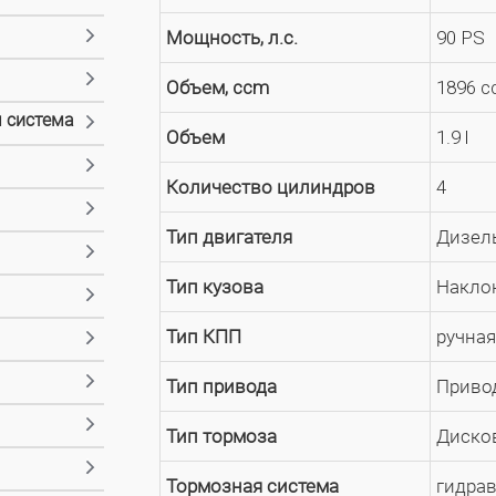
Мощность, л.с.
90 PS
Объем, ccm
1896 
 система
Объем
1.9 l
Количество цилиндров
4
Тип двигателя
Дизел
Тип кузова
Наклон
Тип КПП
ручная
Тип привода
Привод
Тип тормоза
Диско
Тормозная система
гидра