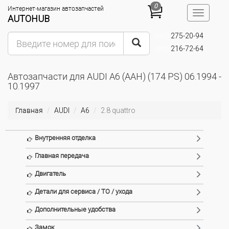
0
Интернет-магазин автозапчастей
Toggle
AUTOHUB
navigatio
275-20-94
(095)
216-72-64
(093)
Автозапчасти для AUDI A6 (AAH) (174 PS) 06.1994 -
10.1997
Главная
AUDI
A6
2.8 quattro
Внутренняя отделка
Главная передача
Двигатель
Детали для сервиса / ТО / ухода
Дополнительные удобства
Замок