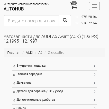
0
Интернет-магазин автозапчастей
Toggle
AUTOHUB
navigatio
275-20-94
(095)
216-72-64
(093)
Автозапчасти для AUDI A6 Avant (ACK) (193 PS)
12.1995 - 12.1997
Главная
AUDI
A6
2.8 quattro
Внутренняя отделка
Главная передача
Двигатель
Детали для сервиса / ТО / ухода
Дополнительные удобства
Замок