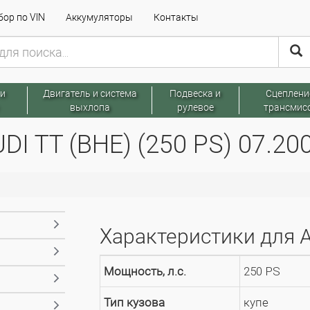
ор по VIN
Аккумуляторы
Контакты
 и
Двигатель и система
Подвеска и
Сцеплени
выхлопа
рулевое
трансмис
I TT (BHE) (250 PS) 07.200
Характеристики для AU
Мощность, л.с.
250 PS
Тип кузова
купе