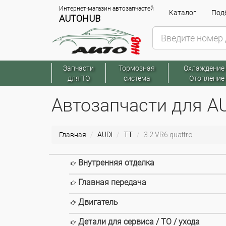
Интернет-магазин автозапчастей
Каталог
Подб
AUTOHUB
Запчасти
Тормозная
Охлаждение
для ТО
система
Отопление
Автозапчасти для AUD
Главная
AUDI
TT
3.2 VR6 quattro
Внутренняя отделка
Главная передача
Двигатель
Детали для сервиса / ТО / ухода