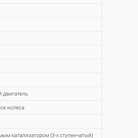
 двигатель
все колеса
мым катализатором (3-х ступенчатый)