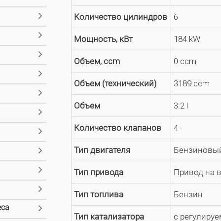
Количество цилиндров
6
Мощность, кВт
184 kW
Объем, ccm
0 ccm
Объем (технический)
3189 ccm
Объем
3.2 l
Количество клапанов
4
Тип двигателя
Бензиновый
Тип привода
Привод на 
Тип топлива
Бензин
еса
Тип катализатора
с регулируе