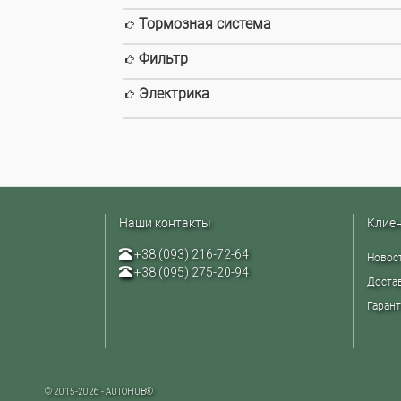
Тормозная система
Фильтр
Электрика
Наши контакты
Клие
+38 (093) 216-72-64
Новос
+38 (095) 275-20-94
Достав
Гарант
© 2015-2026 - AUTOHUB®