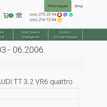
Регистрация
Вход
275-20-94
(095)
0
216-72-64
(093)
е и
Электрика и
Кузов и
сия
Освещение
Составляющие
3 - 06.2006
DI TT 3.2 VR6 quattro