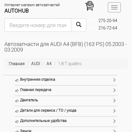
0
Интернет-магазин автозапчастей
Toggle
AUTOHUB
navigatio
275-20-94
(095)
216-72-64
(093)
Автозапчасти для AUDI A4 (BFB) (163 PS) 05.2003 -
03.2009
Главная
AUDI
A4
1.8 T quattro
Внутренняя отделка
Главная передача
Двигатель
Детали для сервиса / ТО / ухода
Дополнительные удобства
Замок