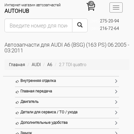
0
Интернет-магазин автозапчастей
Toggle
AUTOHUB
navigatio
275-20-94
(095)
216-72-64
(093)
Автозапчасти для AUDI A6 (BSG) (163 PS) 06.2005 -
03.2011
Главная
AUDI
A6
2.7 TDI quattro
Внутренняя отделка
Главная передача
Двигатель
Детали для сервиса / ТО / ухода
Дополнительные удобства
Замок